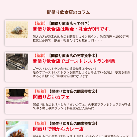
間借り飲食店のコラム
【新着】
【間借り飲食店って何？】
間借り飲食店は敷金・礼金が0円です。
個人の方が通常の飲食店を開業しようと思うと、数百万円～1000万円
程度は必要で、敷金・礼金だけでも数百万円・・・
【新着】
【間借り飲食店の開業提案①】
間借り飲食店でゴーストレストラン開業
ゴーストレストラン向けの賃貸物件は少ない？
始めてゴーストレストランを開業しようと考えている方は、収支を勘案
すると月額10万円前後が必須になります。・・・
【新着】
【間借り飲食店の開業提案②】
間借り占いカフェ
間借り飲食店を活用した「占いカフェ」の事業プランをシェフ男が考え
て導き出し事業プランは料金設定は入店時に・・
【新着】
【間借り飲食店の開業提案③】
間借りで朝からカレー店
朝の飲食店の需要は割とある？ 新型コロナウイルス感染前からマクド