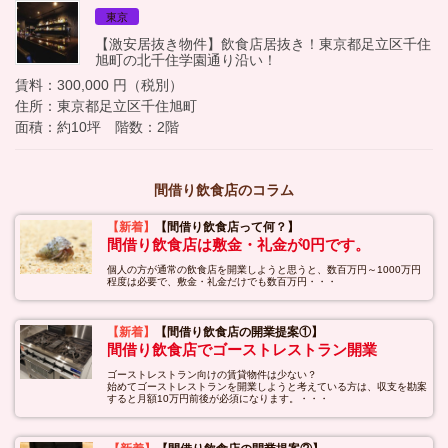
東京
【激安居抜き物件】飲食店居抜き！東京都足立区千住
旭町の北千住学園通り沿い！
賃料：300,000 円（税別）
住所：東京都足立区千住旭町
面積：約10坪 階数：2階
間借り飲食店のコラム
【新着】
【間借り飲食店って何？】
間借り飲食店は敷金・礼金が0円です。
個人の方が通常の飲食店を開業しようと思うと、数百万円～1000万円
程度は必要で、敷金・礼金だけでも数百万円・・・
【新着】
【間借り飲食店の開業提案①】
間借り飲食店でゴーストレストラン開業
ゴーストレストラン向けの賃貸物件は少ない？
始めてゴーストレストランを開業しようと考えている方は、収支を勘案
すると月額10万円前後が必須になります。・・・