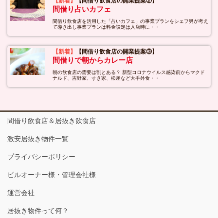
【新着】
【間借り飲食店の開業提案②】
間借り占いカフェ
間借り飲食店を活用した「占いカフェ」の事業プランをシェフ男が考え
て導き出し事業プランは料金設定は入店時に・・
【新着】
【間借り飲食店の開業提案③】
間借りで朝からカレー店
朝の飲食店の需要は割とある？ 新型コロナウイルス感染前からマクド
ナルド、吉野家、すき家、松屋など大手外食・・
間借り飲食店＆居抜き飲食店
激安居抜き物件一覧
プライバシーポリシー
ビルオーナー様・管理会社様
運営会社
居抜き物件って何？