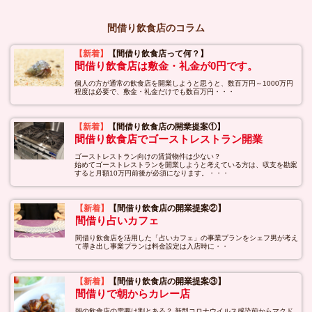
間借り飲食店のコラム
【新着】
【間借り飲食店って何？】
間借り飲食店は敷金・礼金が0円です。
個人の方が通常の飲食店を開業しようと思うと、数百万円～1000万円
程度は必要で、敷金・礼金だけでも数百万円・・・
【新着】
【間借り飲食店の開業提案①】
間借り飲食店でゴーストレストラン開業
ゴーストレストラン向けの賃貸物件は少ない？
始めてゴーストレストランを開業しようと考えている方は、収支を勘案
すると月額10万円前後が必須になります。・・・
【新着】
【間借り飲食店の開業提案②】
間借り占いカフェ
間借り飲食店を活用した「占いカフェ」の事業プランをシェフ男が考え
て導き出し事業プランは料金設定は入店時に・・
【新着】
【間借り飲食店の開業提案③】
間借りで朝からカレー店
朝の飲食店の需要は割とある？ 新型コロナウイルス感染前からマクド