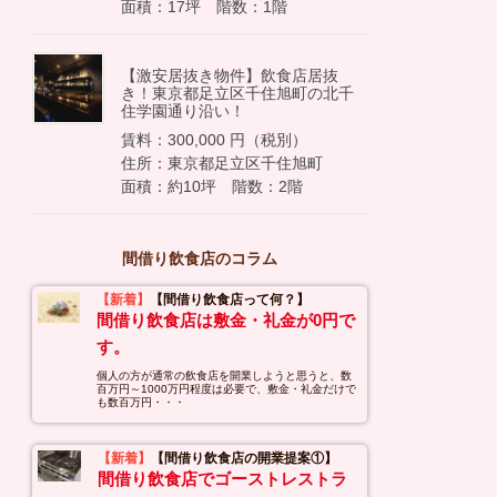
面積：17坪 階数：1階
【激安居抜き物件】飲食店居抜
き！東京都足立区千住旭町の北千
住学園通り沿い！
賃料：300,000 円（税別）
住所：東京都足立区千住旭町
面積：約10坪 階数：2階
間借り飲食店のコラム
【新着】
【間借り飲食店って何？】
間借り飲食店は敷金・礼金が0円で
す。
個人の方が通常の飲食店を開業しようと思うと、数
百万円～1000万円程度は必要で、敷金・礼金だけで
も数百万円・・・
【新着】
【間借り飲食店の開業提案①】
間借り飲食店でゴーストレストラ