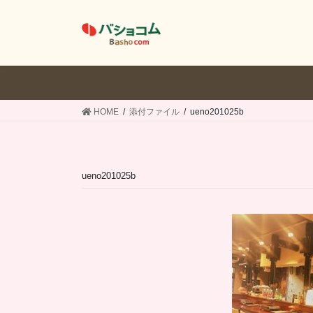
コ
ナ
ン
ビ
テ
ゲ
ン
ー
ツ
シ
へ
ョ
ス
ン
HOME
添付ファイル
ueno201025b
キ
に
ッ
移
プ
動
ueno201025b