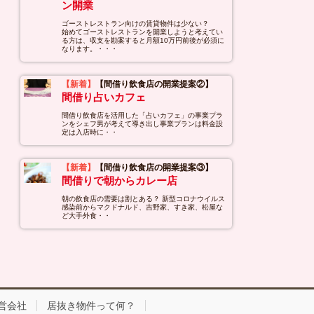
ン開業
ゴーストレストラン向けの賃貸物件は少ない？
始めてゴーストレストランを開業しようと考えてい
る方は、収支を勘案すると月額10万円前後が必須に
なります。・・・
【新着】
【間借り飲食店の開業提案②】
間借り占いカフェ
間借り飲食店を活用した「占いカフェ」の事業プラ
ンをシェフ男が考えて導き出し事業プランは料金設
定は入店時に・・
【新着】
【間借り飲食店の開業提案③】
間借りで朝からカレー店
朝の飲食店の需要は割とある？ 新型コロナウイルス
感染前からマクドナルド、吉野家、すき家、松屋な
ど大手外食・・
営会社
居抜き物件って何？