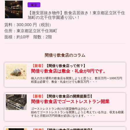
東京
【激安居抜き物件】飲食店居抜き！東京都足立区千住
旭町の北千住学園通り沿い！
賃料：300,000 円（税別）
住所：東京都足立区千住旭町
面積：約10坪 階数：2階
間借り飲食店のコラム
【新着】
【間借り飲食店って何？】
間借り飲食店は敷金・礼金が0円です。
個人の方が通常の飲食店を開業しようと思うと、数百万円～1000万円
程度は必要で、敷金・礼金だけでも数百万円・・・
【新着】
【間借り飲食店の開業提案①】
間借り飲食店でゴーストレストラン開業
ゴーストレストラン向けの賃貸物件は少ない？
始めてゴーストレストランを開業しようと考えている方は、収支を勘案
すると月額10万円前後が必須になります。・・・