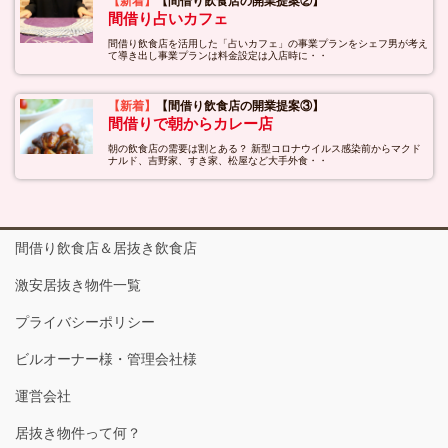
【新着】
【間借り飲食店の開業提案②】
間借り占いカフェ
間借り飲食店を活用した「占いカフェ」の事業プランをシェフ男が考え
て導き出し事業プランは料金設定は入店時に・・
【新着】
【間借り飲食店の開業提案③】
間借りで朝からカレー店
朝の飲食店の需要は割とある？ 新型コロナウイルス感染前からマクド
ナルド、吉野家、すき家、松屋など大手外食・・
間借り飲食店＆居抜き飲食店
激安居抜き物件一覧
プライバシーポリシー
ビルオーナー様・管理会社様
運営会社
居抜き物件って何？