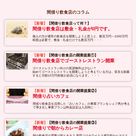
間借り飲食店のコラム
【新着】
【間借り飲食店って何？】
間借り飲食店は敷金・礼金が0円です。
個人の方が通常の飲食店を開業しようと思うと、数百万円～1000万円
程度は必要で、敷金・礼金だけでも数百万円・・・
【新着】
【間借り飲食店の開業提案①】
間借り飲食店でゴーストレストラン開業
ゴーストレストラン向けの賃貸物件は少ない？
始めてゴーストレストランを開業しようと考えている方は、収支を勘案
すると月額10万円前後が必須になります。・・・
【新着】
【間借り飲食店の開業提案②】
間借り占いカフェ
間借り飲食店を活用した「占いカフェ」の事業プランをシェフ男が考え
て導き出し事業プランは料金設定は入店時に・・
【新着】
【間借り飲食店の開業提案③】
間借りで朝からカレー店
朝の飲食店の需要は割とある？ 新型コロナウイルス感染前からマクド