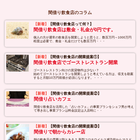
間借り飲食店のコラム
【新着】
【間借り飲食店って何？】
間借り飲食店は敷金・礼金が0円です。
個人の方が通常の飲食店を開業しようと思うと、数百万円～1000万円
程度は必要で、敷金・礼金だけでも数百万円・・・
【新着】
【間借り飲食店の開業提案①】
間借り飲食店でゴーストレストラン開業
ゴーストレストラン向けの賃貸物件は少ない？
始めてゴーストレストランを開業しようと考えている方は、収支を勘案
すると月額10万円前後が必須になります。・・・
【新着】
【間借り飲食店の開業提案②】
間借り占いカフェ
間借り飲食店を活用した「占いカフェ」の事業プランをシェフ男が考え
て導き出し事業プランは料金設定は入店時に・・
【新着】
【間借り飲食店の開業提案③】
間借りで朝からカレー店
朝の飲食店の需要は割とある？ 新型コロナウイルス感染前からマクド