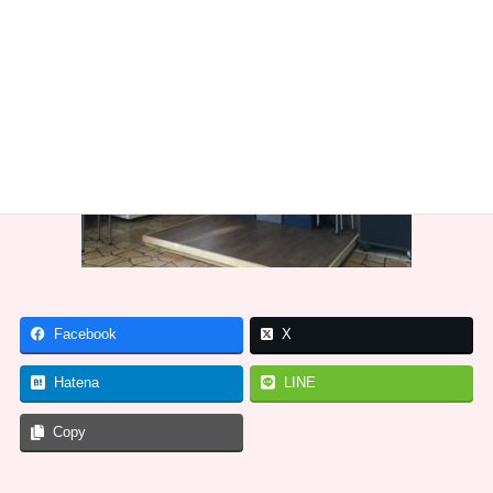
Facebook
X
Hatena
LINE
Copy