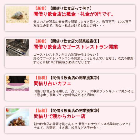
【新着】
【間借り飲食店って何？】
間借り飲食店は敷金・礼金が0円です。
個人の方が通常の飲食店を開業しようと思うと、数百万円～1000万円
程度は必要で、敷金・礼金だけでも数百万円・・・
【新着】
【間借り飲食店の開業提案①】
間借り飲食店でゴーストレストラン開業
ゴーストレストラン向けの賃貸物件は少ない？
始めてゴーストレストランを開業しようと考えている方は、収支を勘案
すると月額10万円前後が必須になります。・・・
【新着】
【間借り飲食店の開業提案②】
間借り占いカフェ
間借り飲食店を活用した「占いカフェ」の事業プランをシェフ男が考え
て導き出し事業プランは料金設定は入店時に・・
【新着】
【間借り飲食店の開業提案③】
間借りで朝からカレー店
朝の飲食店の需要は割とある？ 新型コロナウイルス感染前からマクド
ナルド、吉野家、すき家、松屋など大手外食・・