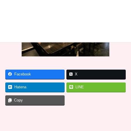
Facebook
X
Hatena
LINE
Copy