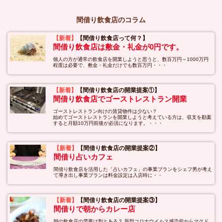
間借り飲食店のコラム
【新着】
【間借り飲食店って何？】
間借り飲食店は敷金・礼金が0円です。
個人の方が通常の飲食店を開業しようと思うと、数百万円～1000万円
程度は必要で、敷金・礼金だけでも数百万円・・・
【新着】
【間借り飲食店の開業提案①】
間借り飲食店でゴーストレストラン開業
ゴーストレストラン向けの賃貸物件は少ない？
始めてゴーストレストランを開業しようと考えている方は、収支を勘案
すると月額10万円前後が必須になります。・・・
【新着】
【間借り飲食店の開業提案②】
間借り占いカフェ
間借り飲食店を活用した「占いカフェ」の事業プランをシェフ男が考え
て導き出し事業プランは料金設定は入店時に・・
【新着】
【間借り飲食店の開業提案③】
間借りで朝からカレー店
朝の飲食店の需要は割とある？ 新型コロナウイルス感染前からマクド