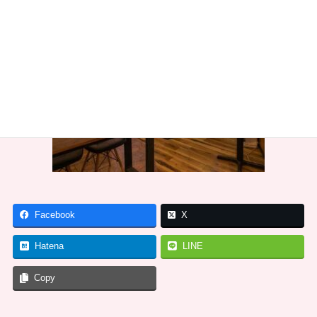
Facebook
X
Hatena
LINE
Copy