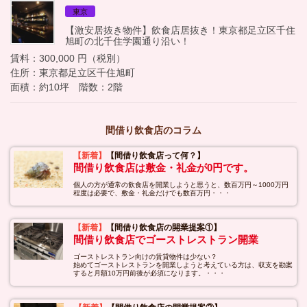
東京
【激安居抜き物件】飲食店居抜き！東京都足立区千住
旭町の北千住学園通り沿い！
賃料：300,000 円（税別）
住所：東京都足立区千住旭町
面積：約10坪 階数：2階
間借り飲食店のコラム
【新着】
【間借り飲食店って何？】
間借り飲食店は敷金・礼金が0円です。
個人の方が通常の飲食店を開業しようと思うと、数百万円～1000万円
程度は必要で、敷金・礼金だけでも数百万円・・・
【新着】
【間借り飲食店の開業提案①】
間借り飲食店でゴーストレストラン開業
ゴーストレストラン向けの賃貸物件は少ない？
始めてゴーストレストランを開業しようと考えている方は、収支を勘案
すると月額10万円前後が必須になります。・・・