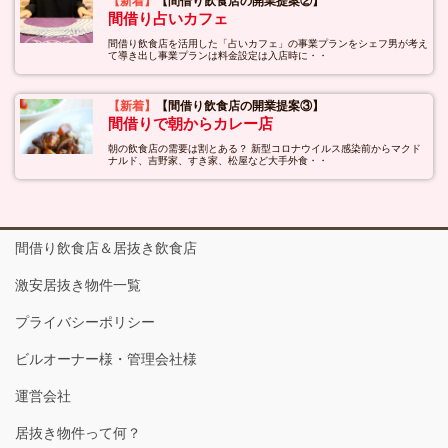
【新着】
【間借り飲食店の開業提案②】
間借り占いカフェ
間借り飲食店を活用した「占いカフェ」の事業プランをシェフ男が考え
て導き出し事業プランは料金設定は入店時に・・
【新着】
【間借り飲食店の開業提案③】
間借りで朝からカレー店
朝の飲食店の需要は割とある？ 新型コロナウイルス感染前からマクド
ナルド、吉野家、すき家、松屋など大手外食・・
間借り飲食店＆居抜き飲食店
激安居抜き物件一覧
プライバシーポリシー
ビルオーナー様・管理会社様
運営会社
居抜き物件って何？