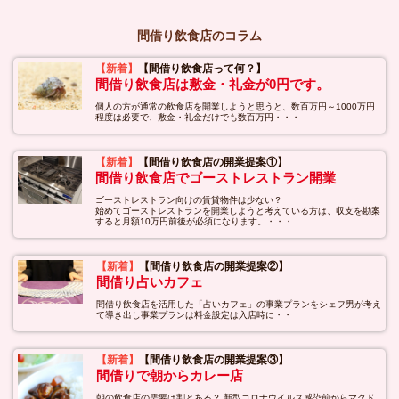
間借り飲食店のコラム
【新着】
【間借り飲食店って何？】
間借り飲食店は敷金・礼金が0円です。
個人の方が通常の飲食店を開業しようと思うと、数百万円～1000万円
程度は必要で、敷金・礼金だけでも数百万円・・・
【新着】
【間借り飲食店の開業提案①】
間借り飲食店でゴーストレストラン開業
ゴーストレストラン向けの賃貸物件は少ない？
始めてゴーストレストランを開業しようと考えている方は、収支を勘案
すると月額10万円前後が必須になります。・・・
【新着】
【間借り飲食店の開業提案②】
間借り占いカフェ
間借り飲食店を活用した「占いカフェ」の事業プランをシェフ男が考え
て導き出し事業プランは料金設定は入店時に・・
【新着】
【間借り飲食店の開業提案③】
間借りで朝からカレー店
朝の飲食店の需要は割とある？ 新型コロナウイルス感染前からマクド