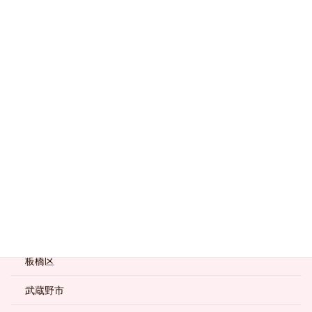
台東区
品川区
国分寺市
墨田区
大田区
小金井市
新宿区
杉並区
板橋区
武蔵野市