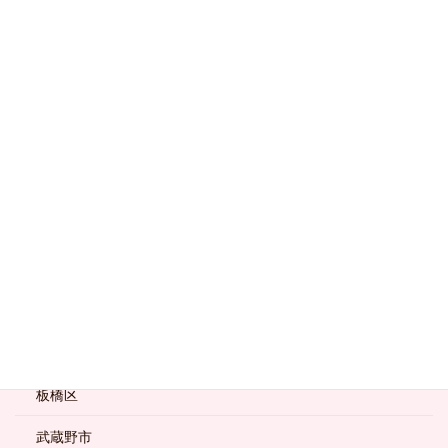
千代田区
台東区
品川区
国分寺市
墨田区
大田区
小金井市
新宿区
杉並区
板橋区
武蔵野市