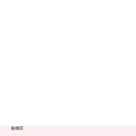
北区
千代田区
台東区
品川区
国分寺市
墨田区
大田区
小金井市
新宿区
杉並区
板橋区