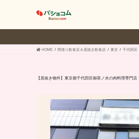
コ
ナ
ン
ビ
テ
ゲ
ン
ー
ツ
シ
へ
ョ
ス
ン
HOME
間借り飲食店＆居抜き飲食店
東京
千代田区
キ
に
ッ
移
プ
動
【居抜き物件】東京都千代田区御茶ノ水の肉料理専門店