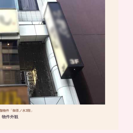
舗物件「御茶ノ水3階」
物件外観