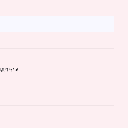
駿河台2-6
）