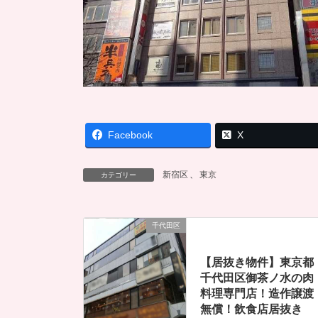
Facebook
X
新宿区
、
東京
カテゴリー
千代田区
【居抜き物件】東京都
千代田区御茶ノ水の肉
料理専門店！造作譲渡
無償！飲食店居抜き