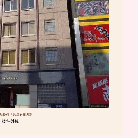
舗物件「歌舞伎町8階」
物件外観