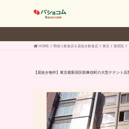
コ
ナ
ン
ビ
テ
ゲ
ン
ー
ツ
シ
へ
ョ
ス
ン
HOME
間借り飲食店＆居抜き飲食店
東京
新宿区
キ
に
ッ
移
プ
動
【居抜き物件】東京都新宿区歌舞伎町の大型テナント店